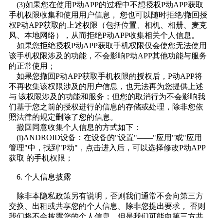
(3)如果您在使用P动APP的过程中不想授权P动APP获取
手机权限收集和使用用户信息， 您也可以随时拒绝/撤回授
权P动APP获取的上述权限（包括位置、相机、相册、麦克
风、本地网络），从而拒绝P动APP收集相关个人信息。
如果您拒绝授权P动APP获取手机权限仅会使您无法使用
该手机权限涉及的功能，不会影响P动APP其他功能与服务
的正常使用；
如果您撤回P动APP获取手机权限的授权后，P动APP将
不再收集该权限涉及的用户信息，也无法再为您提供上述
与 该权限涉及的功能和服务；但您的取消行为不会影响我
们基于您之前的授权进行的信息的存储或处理，除非您依
照法律的规定删除了您的信息。
撤回同意收集个人信息的方式如下：
(i)ANDROID设备：在设备的"设置"——"应用"或"应用
管理"中，找到"P动"，点击进入后，可以选择修改P动APP
获取 的手机权限；
6. 个人信息披露
除非本隐私政策另有说明，否则我们通常不会向第三方
交换、出租或共享您的个人信息。除非您提出要求， 否则
我们将不会披露您的个人信息。但是我们可能向第三方共