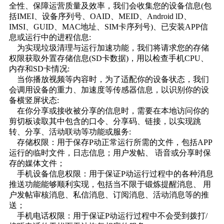
全性、保障运营质量及效率，我们会收集您的设备信息(包
括IMEI、设备序列号、OAID、MEID、Android lD、
IMSI、GUID、MAC地址、SIM卡序列号)、已安装APP信
息或运行中的进程信息:
为实现垃圾清理与运行加速功能，我们将请求您的存储
权限获取外置存储信息(SD卡数据)，用以检查手机CPU、
内存和SD卡情况:
当你播放视频等内容时，为了适配你的设备状态，我们
会调用设备的重力、加速度等传感器信息，以识别你的设
备横竖屏状态:
在你分享或接收被分享的信息时，需要在本地访问你的
剪切板读取其中包含的口令、分享码、链接，以实现跳
转、分享、活动联动等功能或服务:
存储权限：用于保存P动正常运行所需的文件，包括APP
运行的临时文件，日志信息；用户发帖、 语音或分享时保
存的媒体文件；
手机设备信息权限：用于保证P动运行过程中的各种消息
推送功能能够顺利实现，包括当不限于锻炼提醒消息、 用
户发帖审核消息、私信消息、订阅消息、活动消息等的推
送；
手机电话权限：用于保证P动运行过程中不会受到拨打/